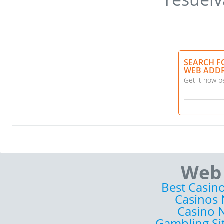
SEARCH F
WEB ADD
Get it now be
Web 
Best Casin
Casinos
Casino 
Gambling Si