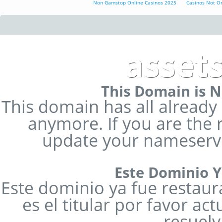
Non Gamstop Online Casinos 2025
Casinos Not O
asset
This Domain is
This domain has all alread
anymore. If you are the 
update your nameserver
Este Dominio 
Este dominio ya fue restaur
es el titular por favor a
resuelv